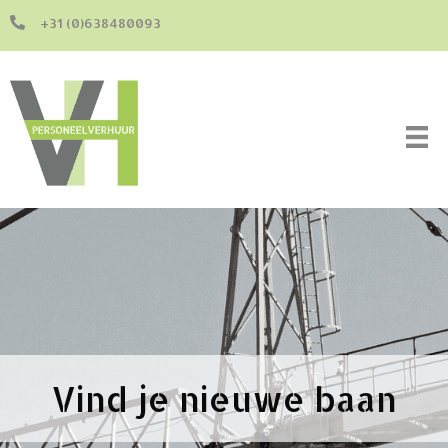
+31 (0)638480093
Vind je nieuwe baan