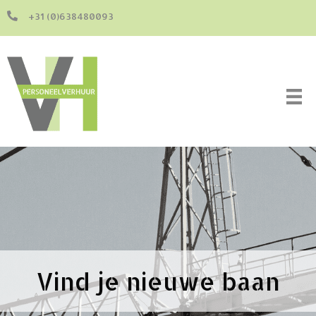
+31 (0)638480093
Vind je nieuwe baan